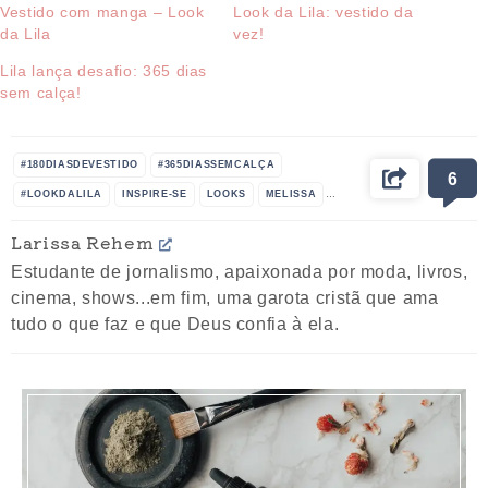
Vestido com manga – Look
Look da Lila: vestido da
da Lila
vez!
Lila lança desafio: 365 dias
sem calça!
#180DIASDEVESTIDO
#365DIASSEMCALÇA
6
#LOOKDALILA
INSPIRE-SE
LOOKS
MELISSA
MODA
MULHER
ROUPAS
VESTIDO
Larissa Rehem
Estudante de jornalismo, apaixonada por moda, livros,
cinema, shows...em fim, uma garota cristã que ama
tudo o que faz e que Deus confia à ela.