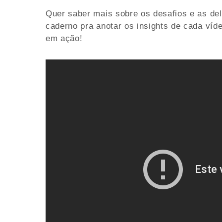
Quer saber mais sobre os desafios e as del
caderno pra anotar os insights de cada víd
em ação!