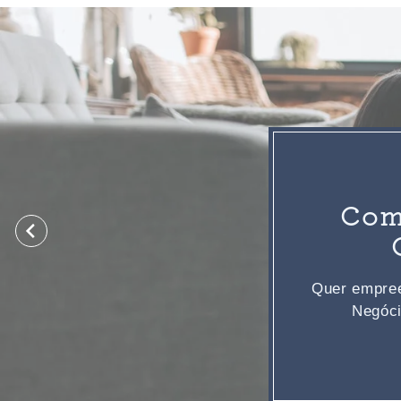
Com
Quer empree
Negóci