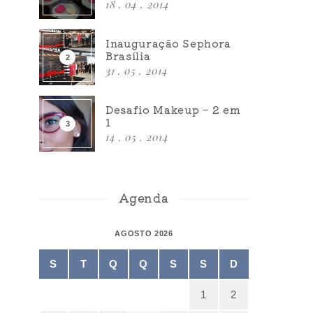
18 . 04 . 2014
Inauguração Sephora
Brasília
31 . 05 . 2014
Desafio Makeup – 2 em
1
14 . 05 . 2014
Agenda
AGOSTO 2026
S
T
Q
Q
S
S
D
1
2