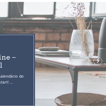
ne –
l
alendário do
art!...