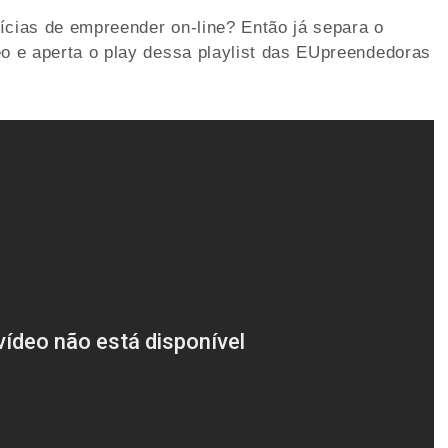
ícias de empreender on-line? Então já separa o
eo e aperta o play dessa playlist das EUpreendedoras