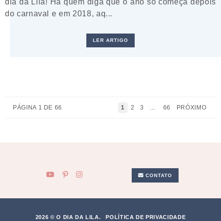
dia da Lila! Há quem diga que o ano só começa depois
do carnaval e em 2018, aq...
LER ARTIGO
PÁGINA 1 DE 66
1
2
3
...
66
PRÓXIMO
CONTATO
2026 © O DIA DA LILA.
POLÍTICA DE PRIVACIDADE