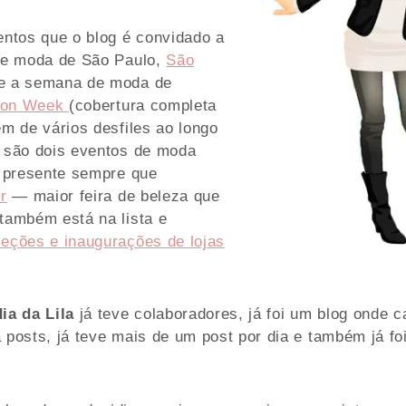
entos que o blog é convidado a
 de moda de São Paulo,
São
 e a semana de moda de
hion Week
(cobertura completa
ém de vários desfiles ao longo
, são dois eventos de moda
á presente sempre que
r
— maior feira de beleza que
também está na lista e
eções e inaugurações de lojas
ia da Lila
já teve colaboradores, já foi um blog onde 
 posts, já teve mais de um post por dia e também já foi