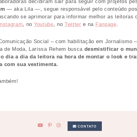
boradoras decidiram sair para seguir com projetos pes
em
— aka Lila —, segue responsável pelo conteúdo pos
uscando se aprimorar para informar melhor as leitora
Instagram
, no
Youtube
, no
Twitter
e na
Fanpage
.
Comunicação Social – com habilitação em Jornalismo 
ra de Moda, Larissa Rehem busca
desmistificar o mu
 o dia a dia da leitora na hora de montar o look e t
a com sua vestimenta.
também!
CONTATO