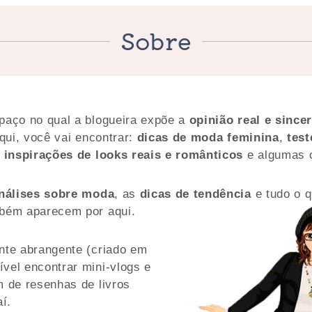
Sobre
aço no qual a blogueira expõe a
opinião real e since
aqui, você vai encontrar:
dicas de moda feminina
,
test
,
inspirações de looks reais e românticos
e algumas o
nálises sobre moda
, as
dicas de tendência
e tudo o q
mbém aparecem por aqui.
nte abrangente (criado em
vel encontrar mini-vlogs e
m de resenhas de livros
aí.