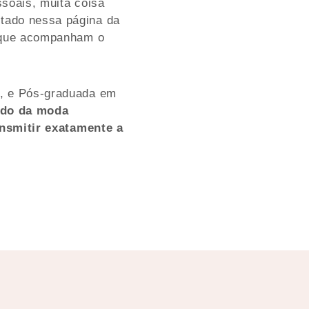
soais, muita coisa
tado nessa página da
s que acompanham o
–, e Pós-graduada em
ndo da moda
ransmitir exatamente a