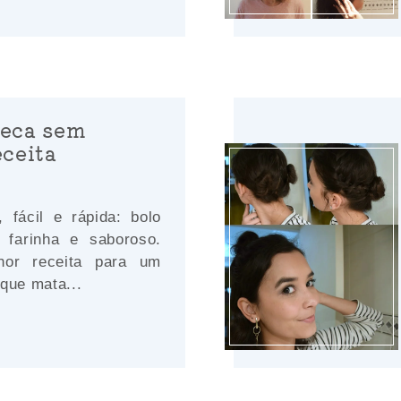
neca sem
eceita
, fácil e rápida: bolo
farinha e saboroso.
hor receita para um
que mata...