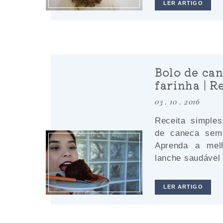
LER ARTIGO
Bolo de ca
farinha | R
03 . 10 . 2016
Receita simples
de caneca sem 
Aprenda a mel
lanche saudável 
LER ARTIGO