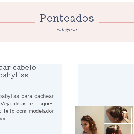
Penteados
categoria
ar cabelo
babyliss
babyliss para cachear
 Veja dicas e truques
o feito com modelador
or...