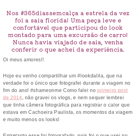
Nos #365diassemcalça a estrela da vez
foi a saia florida! Uma peça leve e
confortável que participou do look
montado para uma excursão de carro!
Nunca havia viajado de saia, venha
conferir o que achei da experiência.
Oi meus amores!!
Hoje eu venho compartilhar um #lookdalila, que na
verdade foi o único que fotografei durante a viagem no
fim do ano! #shameonme Como falei no
primeiro post
de 2014
, não gravei os vlogs, e nem sequer lembrei
que tinha câmera fotográfica para registrar o calor que
estava em Cachoeira Paulista, os momentos da viagem
e muito menos os looks!
Entretanto esse foi fotografado, pois foi o que usei no