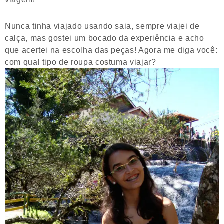
Nunca tinha viajado usando saia, sempre viajei de
calça, mas gostei um bocado da experiência e acho
que acertei na escolha das peças! Agora me diga você:
com qual tipo de roupa costuma viajar?