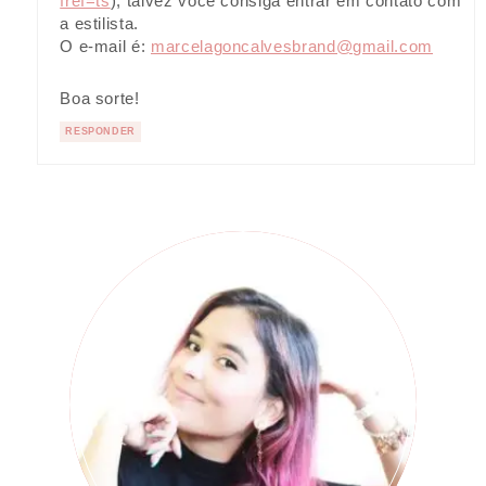
fref=ts
), talvez você consiga entrar em contato com
a estilista.
O e-mail é:
marcelagoncalvesbrand@gmail.com
Boa sorte!
RESPONDER