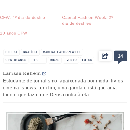
CFW: 4º dia de desfile
Capital Fashion Week: 2º
dia de desfiles
10 anos CFW
BELEZA
BRASÍLIA
CAPITAL FASHION WEEK
14
CFW 10 ANOS
DESFILE
DICAS
EVENTO
FOTOS
INSPIRE-SE
LOOKS
MODA
MULHER
ROUPAS
Larissa Rehem
Estudante de jornalismo, apaixonada por moda, livros,
cinema, shows...em fim, uma garota cristã que ama
tudo o que faz e que Deus confia à ela.