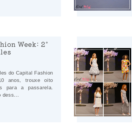
shion Week: 2º
iles
iles do Capital Fashion
0 anos, trouxe oito
is para a passarela.
 dess...