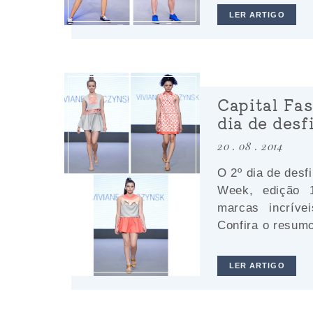
LER ARTIGO
Capital Fa
dia de desf
20 . 08 . 2014
O 2º dia de desf
Week, edição 1
marcas incríve
Confira o resumo
LER ARTIGO