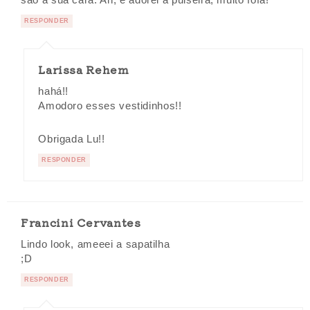
são a sua cara. Ah, e adorei a pulseira, muito fofa!
RESPONDER
Larissa Rehem
hahá!!
Amodoro esses vestidinhos!!
Obrigada Lu!!
RESPONDER
Francini Cervantes
Lindo look, ameeei a sapatilha
;D
RESPONDER