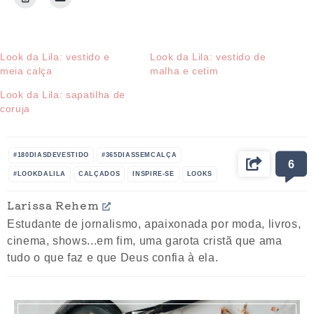
Look da Lila: vestido e
Look da Lila: vestido de
meia calça
malha e cetim
Look da Lila: sapatilha de
coruja
#180DIASDEVESTIDO
#365DIASSEMCALÇA
6
#LOOKDALILA
CALÇADOS
INSPIRE-SE
LOOKS
MULHER
ROUPAS
VESTIDO
Larissa Rehem
Estudante de jornalismo, apaixonada por moda, livros,
cinema, shows...em fim, uma garota cristã que ama
tudo o que faz e que Deus confia à ela.