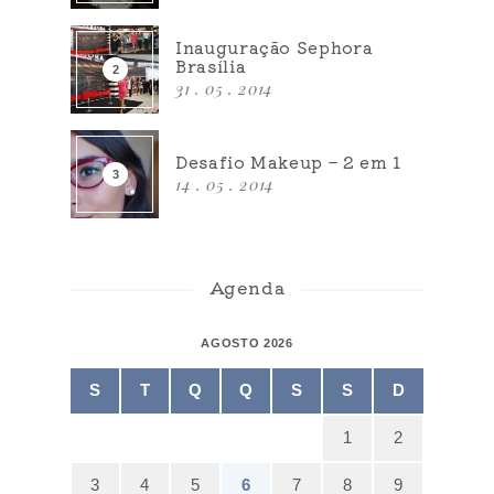
Inauguração Sephora
Brasília
31 . 05 . 2014
Desafio Makeup – 2 em 1
14 . 05 . 2014
Agenda
AGOSTO 2026
S
T
Q
Q
S
S
D
1
2
3
4
5
6
7
8
9