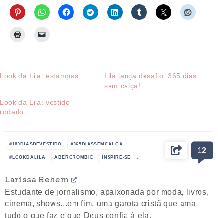
Look da Lila: estampas
Lila lança desafio: 365 dias
sem calça!
Look da Lila: vestido
rodado
#180DIASDEVESTIDO
#365DIASSEMCALÇA
12
#LOOKDALILA
ABERCROMBIE
INSPIRE-SE
LOOKS
MELISSA
MULHER
ROUPAS
Larissa Rehem
Estudante de jornalismo, apaixonada por moda, livros,
cinema, shows...em fim, uma garota cristã que ama
tudo o que faz e que Deus confia à ela.