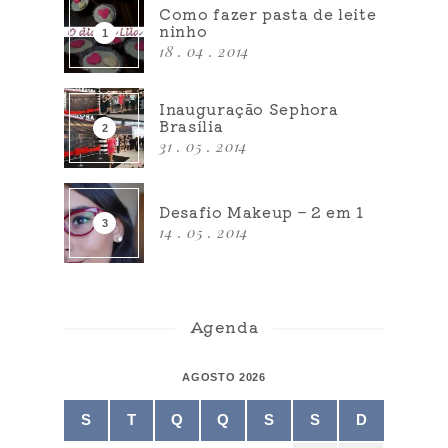
Como fazer pasta de leite
ninho
18 . 04 . 2014
Inauguração Sephora
Brasília
31 . 05 . 2014
Desafio Makeup – 2 em 1
14 . 05 . 2014
Agenda
AGOSTO 2026
S
T
Q
Q
S
S
D