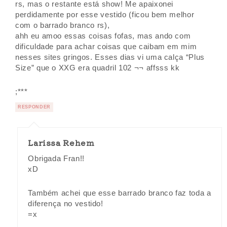
rs, mas o restante está show! Me apaixonei
perdidamente por esse vestido (ficou bem melhor
com o barrado branco rs),
ahh eu amoo essas coisas fofas, mas ando com
dificuldade para achar coisas que caibam em mim
nesses sites gringos. Esses dias vi uma calça “Plus
Size” que o XXG era quadril 102 ¬¬ affsss kk
;***
RESPONDER
Larissa Rehem
Obrigada Fran!!
xD
Também achei que esse barrado branco faz toda a
diferença no vestido!
=x