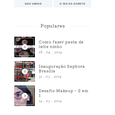
NAS UNHAS
O DIA DA GAROTA
Populares
Como fazer pasta de
leite ninho
18 . 04 . 2014
Inauguração Sephora
Brasília
31 . 05 . 2014
Desafio Makeup – 2 em
1
14 . 05 . 2014