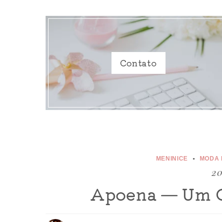
Contato
MENINICE
MODA 
20
Apoena — Um O