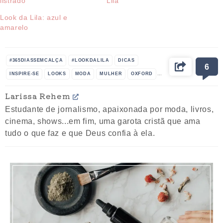
listrado
Lila
Look da Lila: azul e
amarelo
#365DIASSEMCALÇA
#LOOKDALILA
DICAS
6
INSPIRE-SE
LOOKS
MODA
MULHER
OXFORD
ROUPAS
SHORT
TENDÊNCIA
Larissa Rehem
Estudante de jornalismo, apaixonada por moda, livros,
cinema, shows...em fim, uma garota cristã que ama
tudo o que faz e que Deus confia à ela.