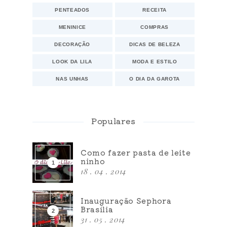
PENTEADOS
RECEITA
MENINICE
COMPRAS
DECORAÇÃO
DICAS DE BELEZA
LOOK DA LILA
MODA E ESTILO
NAS UNHAS
O DIA DA GAROTA
Populares
Como fazer pasta de leite
ninho
18 . 04 . 2014
Inauguração Sephora
Brasília
31 . 05 . 2014