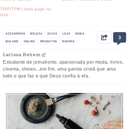
TRIP/TPM | bate-papo no
Iesb
ACESSÓRIOS
BELEZA
DICAS
LOJA
MODA
3
MULHER
ONLINE
PRODUTOS
ROUPAS
Larissa Rehem
Estudante de jornalismo, apaixonada por moda, livros,
cinema, shows...em fim, uma garota cristã que ama
tudo o que faz e que Deus confia à ela.