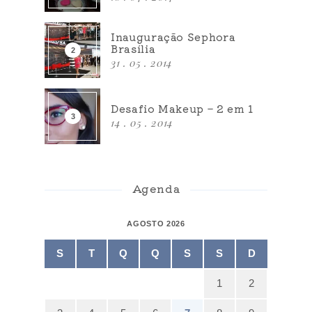
Inauguração Sephora
Brasília
31 . 05 . 2014
Desafio Makeup – 2 em 1
14 . 05 . 2014
Agenda
AGOSTO 2026
S
T
Q
Q
S
S
D
1
2