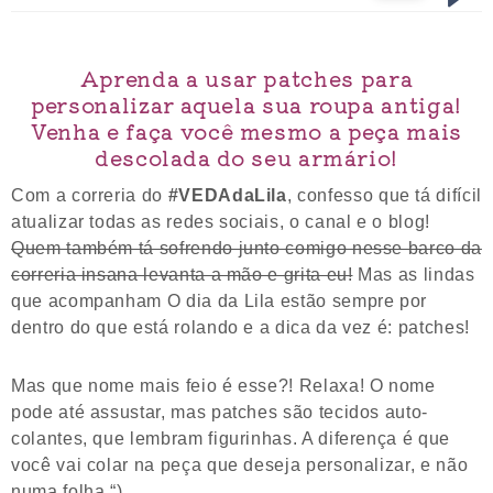
Aprenda a usar patches para
personalizar aquela sua roupa antiga!
Venha e faça você mesmo a peça mais
descolada do seu armário!
Com a correria do
#VEDAdaLila
, confesso que tá difícil
atualizar todas as redes sociais, o canal e o blog!
Quem também tá sofrendo junto comigo nesse barco da
correria insana levanta a mão e grita eu!
Mas as lindas
que acompanham O dia da Lila estão sempre por
dentro do que está rolando e a dica da vez é: patches!
Mas que nome mais feio é esse?! Relaxa! O nome
pode até assustar, mas patches são tecidos auto-
colantes, que lembram figurinhas. A diferença é que
você vai colar na peça que deseja personalizar, e não
numa folha “)