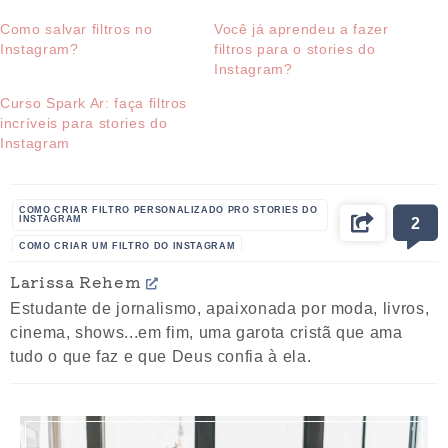
Como salvar filtros no
Você já aprendeu a fazer
Instagram?
filtros para o stories do
Instagram?
Curso Spark Ar: faça filtros
incríveis para stories do
Instagram
COMO CRIAR FILTRO PERSONALIZADO PRO STORIES DO
INSTAGRAM
2
COMO CRIAR UM FILTRO DO INSTAGRAM
COMO FAZER FILTRO PARA O INSTAGRAM
Larissa Rehem
COMO FAZER FILTRO PARA STORIES
Estudante de jornalismo, apaixonada por moda, livros,
COMO FAZER FILTRO PRO INSTAGRAM
cinema, shows...em fim, uma garota cristã que ama
tudo o que faz e que Deus confia à ela.
COMO FAZER UM FILTRO PARA O INSTAGRAM
CRIAR FILTRO INSTAGRAM
CURSO DE FILTROS
FILTRO PRO INSTAGRAM
FILTRO STORIES INSTAGRAM
INSTAGRAM