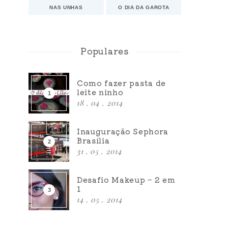
NAS UNHAS
O DIA DA GAROTA
Populares
Como fazer pasta de
leite ninho
18 . 04 . 2014
Inauguração Sephora
Brasília
31 . 05 . 2014
Desafio Makeup – 2 em
1
14 . 05 . 2014