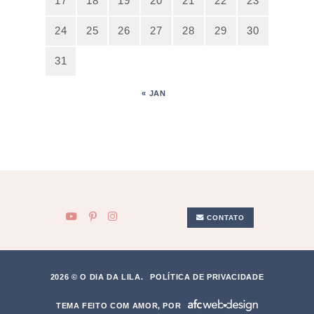
17
18
19
20
21
22
23
24
25
26
27
28
29
30
31
« JAN
CONTATO
2026 © O DIA DA LILA.
POLÍTICA DE PRIVACIDADE
TEMA FEITO COM AMOR, POR