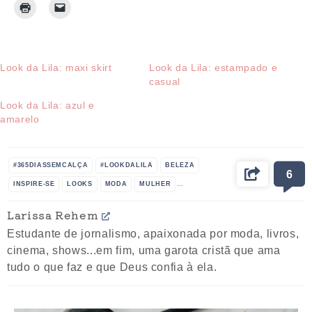
Look da Lila: maxi skirt
Look da Lila: estampado e
casual
Look da Lila: azul e
amarelo
#365DIASSEMCALÇA
#LOOKDALILA
BELEZA
6
INSPIRE-SE
LOOKS
MODA
MULHER
PETITE JOLIE
ROUPAS
SAIA LONGA
TENDÊNCIA
Larissa Rehem
Estudante de jornalismo, apaixonada por moda, livros,
cinema, shows...em fim, uma garota cristã que ama
tudo o que faz e que Deus confia à ela.