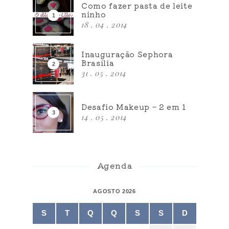
Como fazer pasta de leite
ninho
18 . 04 . 2014
Inauguração Sephora
Brasília
31 . 05 . 2014
Desafio Makeup – 2 em 1
14 . 05 . 2014
Agenda
AGOSTO 2026
S
T
Q
Q
S
S
D