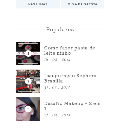
NAS UNHAS
O DIA DA GAROTA
Populares
Como fazer pasta de
leite ninho
18 . 04 . 2014
Inauguração Sephora
Brasília
31 . 05 . 2014
Desafio Makeup – 2 em
1
14 . 05 . 2014