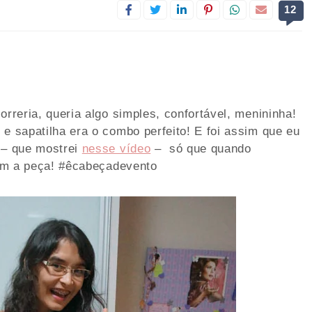
12
orreria, queria algo simples, confortável, menininha!
 e sapatilha era o combo perfeito! E foi assim que eu
 – que mostrei
nesse vídeo
– só que quando
 com a peça! #êcabeçadevento