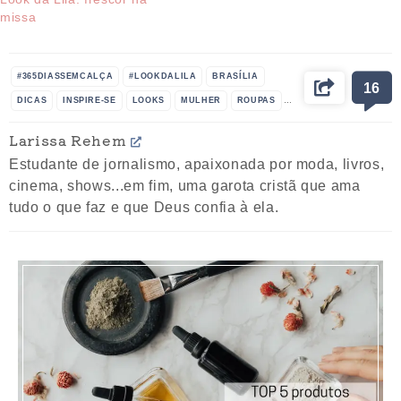
missa
#365DIASSEMCALÇA
#LOOKDALILA
BRASÍLIA
16
DICAS
INSPIRE-SE
LOOKS
MULHER
ROUPAS
SAIA LONGA
Larissa Rehem
Estudante de jornalismo, apaixonada por moda, livros,
cinema, shows...em fim, uma garota cristã que ama
tudo o que faz e que Deus confia à ela.