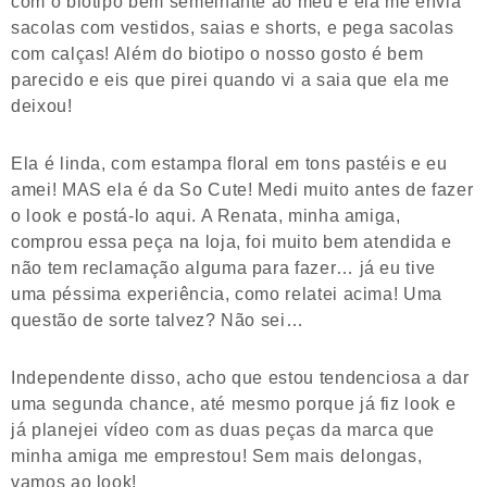
com o biotipo bem semelhante ao meu e ela me envia
sacolas com vestidos, saias e shorts, e pega sacolas
com calças! Além do biotipo o nosso gosto é bem
parecido e eis que pirei quando vi a saia que ela me
deixou!
Ela é linda, com estampa floral em tons pastéis e eu
amei! MAS ela é da So Cute! Medi muito antes de fazer
o look e postá-lo aqui. A Renata, minha amiga,
comprou essa peça na loja, foi muito bem atendida e
não tem reclamação alguma para fazer… já eu tive
uma péssima experiência, como relatei acima! Uma
questão de sorte talvez? Não sei…
Independente disso, acho que estou tendenciosa a dar
uma segunda chance, até mesmo porque já fiz look e
já planejei vídeo com as duas peças da marca que
minha amiga me emprestou! Sem mais delongas,
vamos ao look!