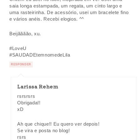
saia longa estampada, um regata, um cinto largo e
uma rasteirinha. De acessório, usei um bracelete fino
e vários anéis. Recebi elogios. ^^
Beijãããão, xu.
#LoveU
#SAUDADEtemnomedeLila
RESPONDER
Larissa Rehem
rsrsrsrs
Obrigada!!
xD
Ah que chique!! Eu quero ver depois!
Se vira e posta no blog!
rsrs