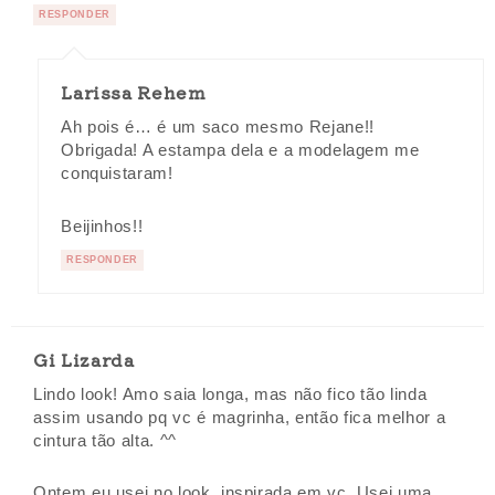
RESPONDER
Larissa Rehem
Ah pois é… é um saco mesmo Rejane!!
Obrigada! A estampa dela e a modelagem me
conquistaram!
Beijinhos!!
RESPONDER
Gi Lizarda
Lindo look! Amo saia longa, mas não fico tão linda
assim usando pq vc é magrinha, então fica melhor a
cintura tão alta. ^^
Ontem eu usei no look, inspirada em vc. Usei uma