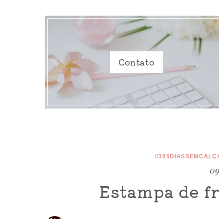
Contato
#365DIASSEMCALÇ
09
Estampa de fr