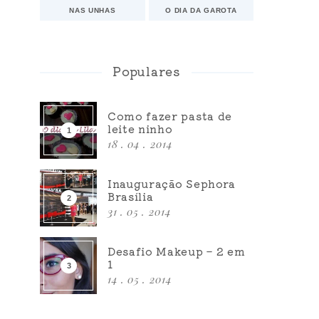
NAS UNHAS
O DIA DA GAROTA
Populares
Como fazer pasta de
leite ninho
18 . 04 . 2014
Inauguração Sephora
Brasília
31 . 05 . 2014
Desafio Makeup – 2 em
1
14 . 05 . 2014