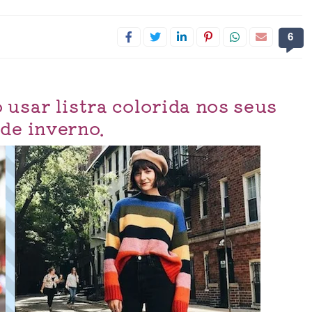
6
 usar listra colorida nos seus
de inverno.