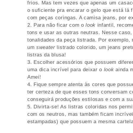
frios. Mas tem vezes que apenas um casaco
o suficiente pra encarar o gelo que está lá
com peças coringas. A camisa jeans, por e
Para não ficar com o
look
infantil, reco
tons e usar as outras neutras. Nesse caso
tonalidades da peça listrada. Por exemplo
um
sweater
listrado colorido, um jeans pr
listras da blusa!
Escolher acessórios que possuem difere
uma dica incrível para deixar o
look
ainda m
Amei!
Fique sempre atenta às cores que possue
ter certeza de que esses tons conversam c
conseguirá produções estilosas e com a su
Divirta-se! As listras coloridas nos per
com os neutros, mas também ficam incríve
estampadas) que possuem a mesma cartela 