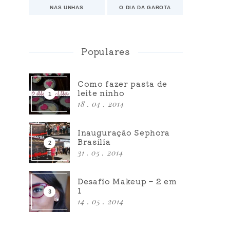
NAS UNHAS
O DIA DA GAROTA
Populares
Como fazer pasta de
leite ninho
18 . 04 . 2014
Inauguração Sephora
Brasília
31 . 05 . 2014
Desafio Makeup – 2 em
1
14 . 05 . 2014