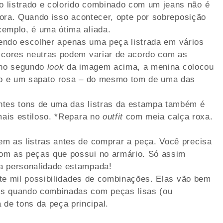
 listrado e colorido combinado com um jeans não é
 fora. Quando isso acontecer, opte por sobreposição
xemplo, é uma ótima aliada.
mendo escolher apenas uma peça listrada em vários
, cores neutras podem variar de acordo com as
, no segundo
look
da imagem acima, a menina colocou
eto e um sapato rosa – do mesmo tom de uma das
ntes tons de uma das listras da estampa também é
ais estiloso. *Repara no
outfit
com meia calça roxa.
m as listras antes de comprar a peça. Você precisa
om as peças que possui no armário. Só assim
a personalidade estampada!
mite mil possibilidades de combinações. Elas vão bem
is quando combinadas com peças lisas (ou
de tons da peça principal.