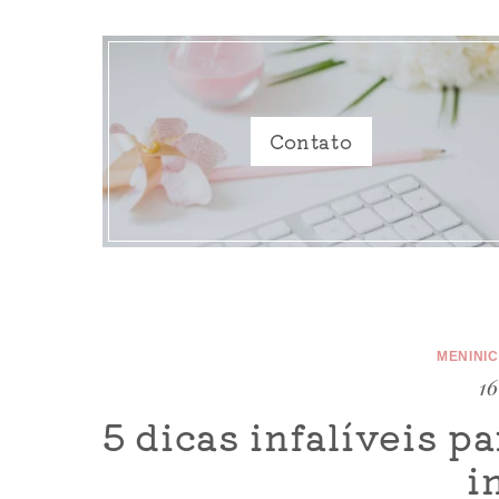
Contato
MENINI
16
5 dicas infalíveis pa
i