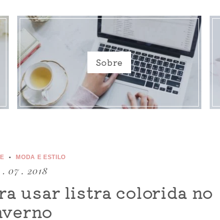
Sobre
CE
MODA E ESTILO
 . 07 . 2018
ra usar listra colorida no
nverno