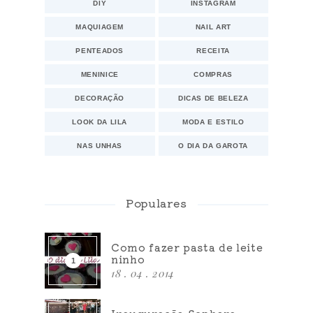
DIY
INSTAGRAM
MAQUIAGEM
NAIL ART
PENTEADOS
RECEITA
MENINICE
COMPRAS
DECORAÇÃO
DICAS DE BELEZA
LOOK DA LILA
MODA E ESTILO
NAS UNHAS
O DIA DA GAROTA
Populares
Como fazer pasta de leite
ninho
18 . 04 . 2014