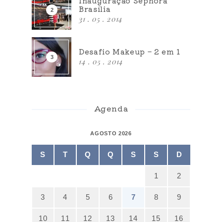
Inauguração Sephora
Brasília
31 . 05 . 2014
Desafio Makeup – 2 em 1
14 . 05 . 2014
Agenda
AGOSTO 2026
S
T
Q
Q
S
S
D
1
2
3
4
5
6
7
8
9
10
11
12
13
14
15
16