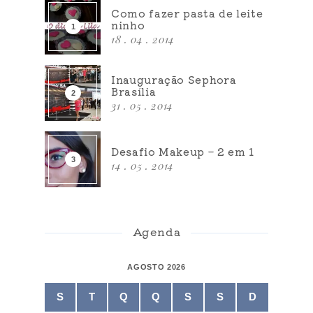
Como fazer pasta de leite
ninho
18 . 04 . 2014
Inauguração Sephora
Brasília
31 . 05 . 2014
Desafio Makeup – 2 em 1
14 . 05 . 2014
Agenda
AGOSTO 2026
S
T
Q
Q
S
S
D