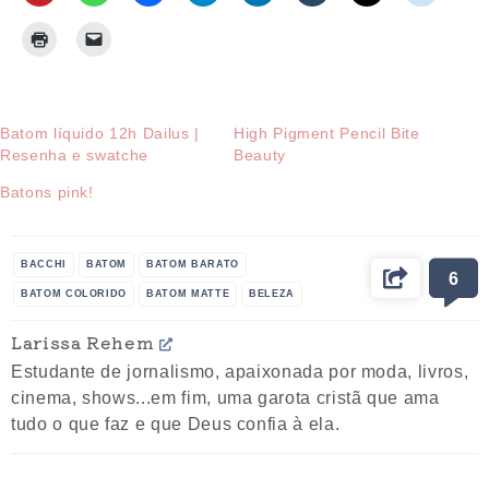
Batom líquido 12h Dailus |
High Pigment Pencil Bite
Resenha e swatche
Beauty
Batons pink!
BACCHI
BATOM
BATOM BARATO
6
BATOM COLORIDO
BATOM MATTE
BELEZA
DICAS
INSPIRE-SE
LÁBIOS
MAQUIAGEM
Larissa Rehem
MULHER
PRODUTOS
RESULTADO
Estudante de jornalismo, apaixonada por moda, livros,
SWATCH EM MOVIMENTO
VIDEO
cinema, shows...em fim, uma garota cristã que ama
tudo o que faz e que Deus confia à ela.