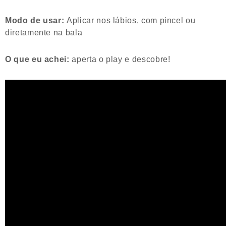
Modo de usar:
Aplicar nos lábios, com pincel ou
diretamente na bala
O que eu achei:
aperta o play e descobre!