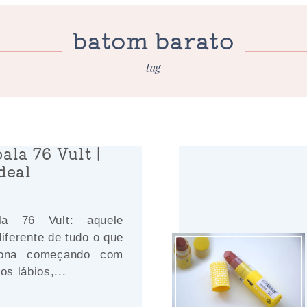
batom barato
tag
la 76 Vult |
deal
a 76 Vult: aquele
diferente de tudo o que
dona começando com
os lábios,...