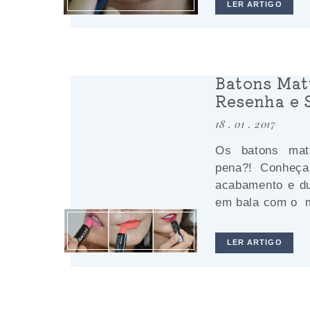
LER ARTIGO
Batons Matt
Resenha e 
18 . 01 . 2017
Os batons mat
pena?! Conheça
acabamento e du
em bala com o m
LER ARTIGO