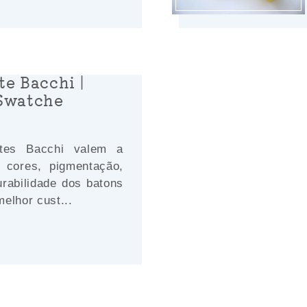
e Bacchi |
Swatche
tes Bacchi valem a
 cores, pigmentação,
rabilidade dos batons
elhor cust...