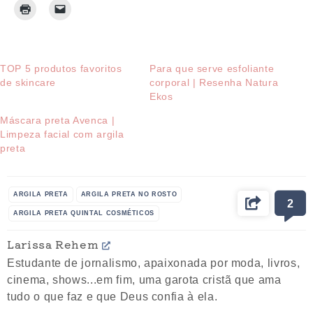
TOP 5 produtos favoritos
Para que serve esfoliante
de skincare
corporal | Resenha Natura
Ekos
Máscara preta Avenca |
Limpeza facial com argila
preta
ARGILA PRETA
ARGILA PRETA NO ROSTO
2
ARGILA PRETA QUINTAL COSMÉTICOS
COMO CUIDAR DA PELE
COSMÉTICO VEGANO
Larissa Rehem
CUIDADOS FACIAIS
DICAS DE PRODUTO
Estudante de jornalismo, apaixonada por moda, livros,
HIDRATANTE FACIAL
MÁSCARA FACIAL
cinema, shows...em fim, uma garota cristã que ama
PELE PERFEITA
PRODUTOS QUINTAL COSMÉTICOS
tudo o que faz e que Deus confia à ela.
RESENHA PRODUTOS QUINTAL COSMÉTICOS