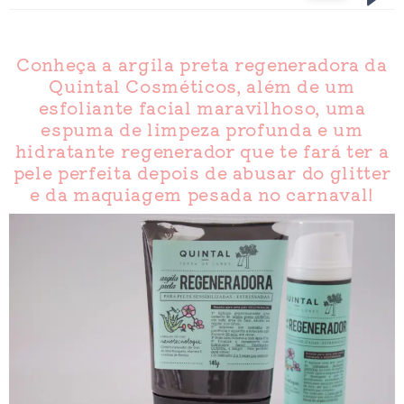
Conheça a argila preta regeneradora da
Quintal Cosméticos, além de um
esfoliante facial maravilhoso, uma
espuma de limpeza profunda e um
hidratante regenerador que te fará ter a
pele perfeita depois de abusar do glitter
e da maquiagem pesada no carnaval!