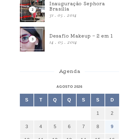
Inauguração Sephora
Brasília
31 . 05 . 2014
Desafio Makeup – 2 em 1
14 . 05 . 2014
Agenda
AGOSTO 2026
S
T
Q
Q
S
S
D
1
2
3
4
5
6
7
8
9