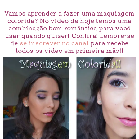
Vamos aprender a fazer uma maquiagem
colorida? No vídeo de hoje temos uma
combinação bem romântica para você
usar quando quiser! Confira! Lembre-se
de
se inscrever no canal
para recebe
todos os vídeo em primeira mão!!