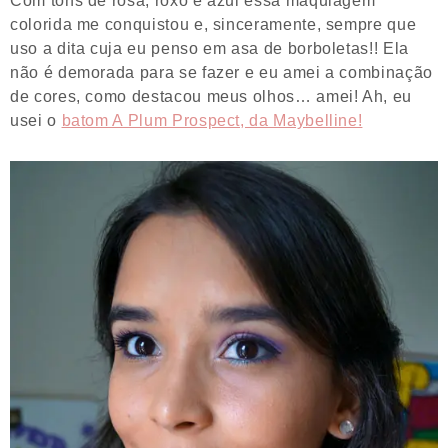
colorida me conquistou e, sinceramente, sempre que
uso a dita cuja eu penso em asa de borboletas!! Ela
não é demorada para se fazer e eu amei a combinação
de cores, como destacou meus olhos… amei! Ah, eu
usei o
batom A Plum Prospect, da Maybelline!