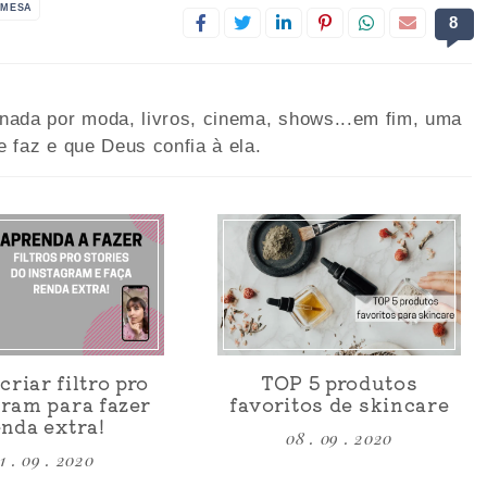
EMESA
8
onada por moda, livros, cinema, shows...em fim, uma
e faz e que Deus confia à ela.
riar filtro pro
TOP 5 produtos
ram para fazer
favoritos de skincare
enda extra!
08 . 09 . 2020
1 . 09 . 2020