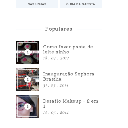
NAS UNHAS
O DIA DA GAROTA
Populares
Como fazer pasta de
leite ninho
18 . 04 . 2014
Inauguração Sephora
Brasília
31 . 05 . 2014
Desafio Makeup – 2 em
1
14 . 05 . 2014