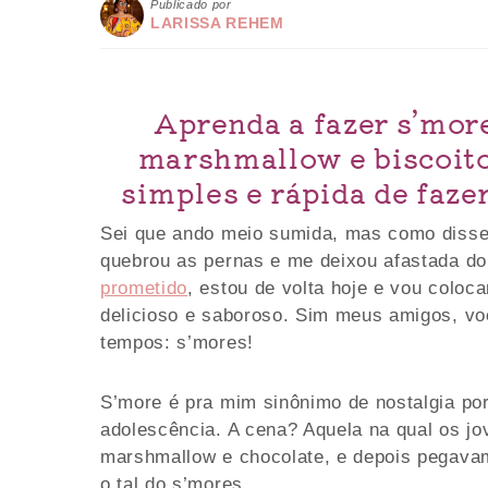
Publicado por
LARISSA REHEM
Aprenda a fazer s’mor
marshmallow e biscoito
simples e rápida de faz
Sei que ando meio sumida, mas como diss
quebrou as pernas e me deixou afastada do
prometido
, estou de volta hoje e vou colo
delicioso e saboroso. Sim meus amigos, vo
tempos: s’mores!
S’more é pra mim sinônimo de nostalgia po
adolescência. A cena? Aquela na qual os j
marshmallow e chocolate, e depois pegavam 
o tal do s’mores.