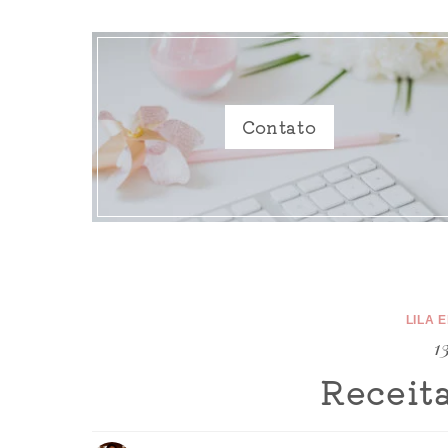
Contato
LILA 
1
Receit