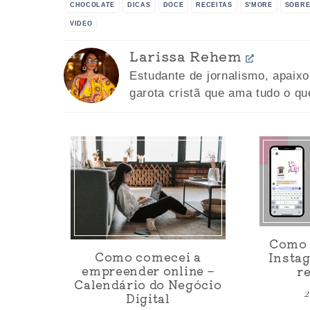
CHOCOLATE
DICAS
DOCE
RECEITAS
S'MORE
SOBR
VIDEO
Larissa Rehem
Estudante de jornalismo, apaix
garota cristã que ama tudo o qu
Como c
Como comecei a
Instag
empreender online –
r
Calendário do Negócio
2
Digital