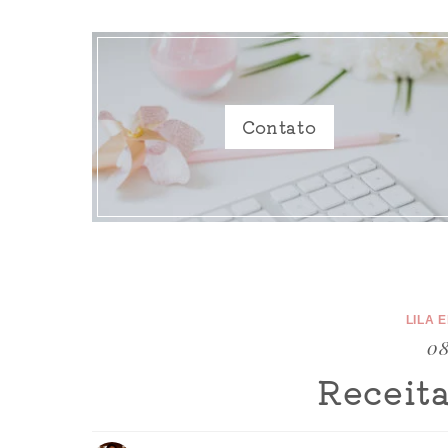
Contato
LILA 
08
Receit