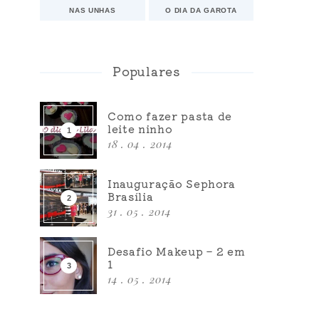
NAS UNHAS
O DIA DA GAROTA
Populares
Como fazer pasta de
leite ninho
18 . 04 . 2014
Inauguração Sephora
Brasília
31 . 05 . 2014
Desafio Makeup – 2 em
1
14 . 05 . 2014