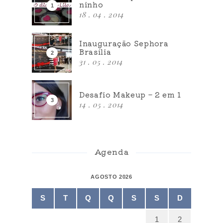
ninho
18 . 04 . 2014
Inauguração Sephora
Brasília
31 . 05 . 2014
Desafio Makeup – 2 em 1
14 . 05 . 2014
Agenda
AGOSTO 2026
S
T
Q
Q
S
S
D
1
2