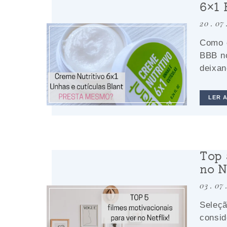
6×1 
20 . 07
Como c
BBB no
deixan
LER 
Top 
no N
03 . 07
Seleç
consi