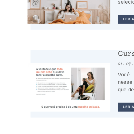
seleci
LER 
Curs
01 . 07 
Você 
nesse 
que de
LER 