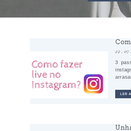
Como
22 . 07
3 pas
insta
arrasa
LER 
Unha