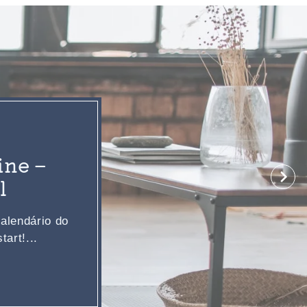
ne –
l
alendário do
art!...