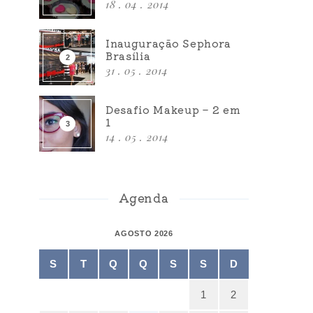
18 . 04 . 2014
Inauguração Sephora
Brasília
31 . 05 . 2014
Desafio Makeup – 2 em
1
14 . 05 . 2014
Agenda
AGOSTO 2026
S
T
Q
Q
S
S
D
1
2