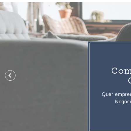
Com
Quer empree
Negóci