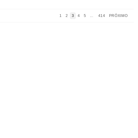
1
2
3
4
5
...
414
PRÓXIMO