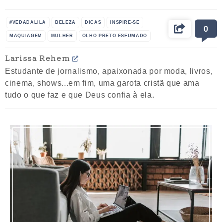
#VEDADALILA
BELEZA
DICAS
INSPIRE-SE
0
MAQUIAGEM
MULHER
OLHO PRETO ESFUMADO
OLHOS
PRODUTOS
TUTORIAL
VIDEO
Larissa Rehem
Estudante de jornalismo, apaixonada por moda, livros,
cinema, shows...em fim, uma garota cristã que ama
tudo o que faz e que Deus confia à ela.