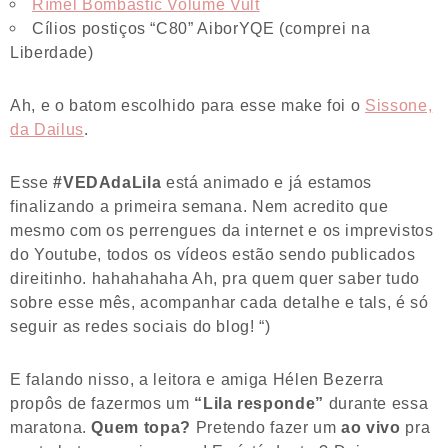
Rímel Bombastic Volume Vult
Cílios postiços “C80” AiborYQE (comprei na
Liberdade)
Ah, e o batom escolhido para esse make foi o
Sissone,
da Dailus
.
Esse
#VEDAdaLila
está animado e já estamos
finalizando a primeira semana. Nem acredito que
mesmo com os perrengues da internet e os imprevistos
do Youtube, todos os vídeos estão sendo publicados
direitinho. hahahahaha Ah, pra quem quer saber tudo
sobre esse mês, acompanhar cada detalhe e tals, é só
seguir as redes sociais do blog! “)
E falando nisso, a leitora e amiga Hélen Bezerra
propôs de fazermos um
“Lila responde”
durante essa
maratona.
Quem topa?
Pretendo fazer um
ao vivo
pra