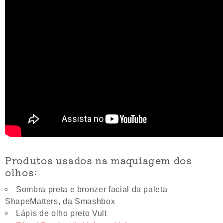
Produtos usados na maquiagem dos
olhos:
Sombra preta e bronzer facial da paleta
ShapeMatters, da Smashbox
Lápis de olho preto Vult