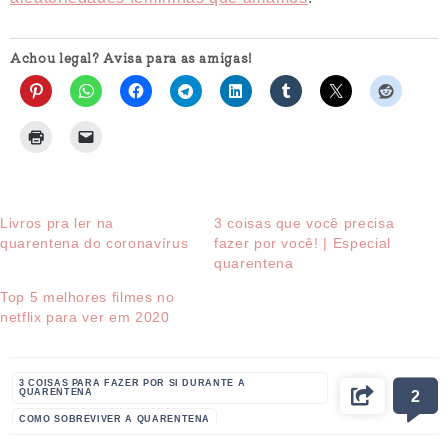
Achou legal? Avisa para as amigas!
Livros pra ler na
3 coisas que você precisa
quarentena do coronavírus
fazer por você! | Especial
quarentena
Top 5 melhores filmes no
netflix para ver em 2020
3 COISAS PARA FAZER POR SI DURANTE A
QUARENTENA
2
COMO SOBREVIVER A QUARENTENA
O QUE FAZER NA QUARENTENA
QUARENTENA