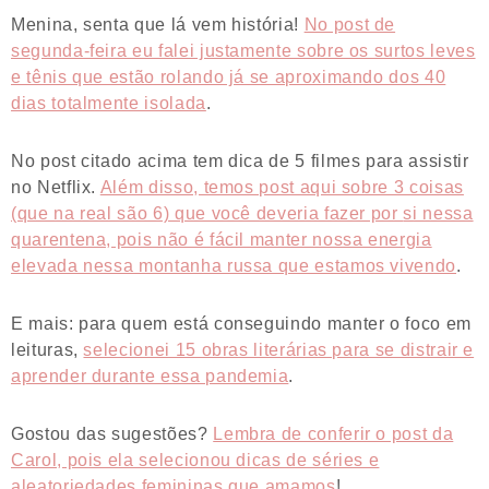
Menina, senta que lá vem história!
No post de
segunda-feira eu falei justamente sobre os surtos leves
e tênis que estão rolando já se aproximando dos 40
dias totalmente isolada
.
No post citado acima tem dica de 5 filmes para assistir
no Netflix.
Além disso, temos post aqui sobre 3 coisas
(que na real são 6) que você deveria fazer por
s
i nessa
quarentena, pois não é fácil manter nossa energia
elevada nessa montanha russa que estamos vivendo
.
E mais: para quem está conseguindo manter o foco em
leituras,
selecionei 15 obras literárias para se distrair e
aprender durante essa pandemia
.
Gostou das sugestões?
Lembra de conferir o post da
Carol, pois ela selecionou dicas de séries e
aleatoriedades femininas que amamos
!