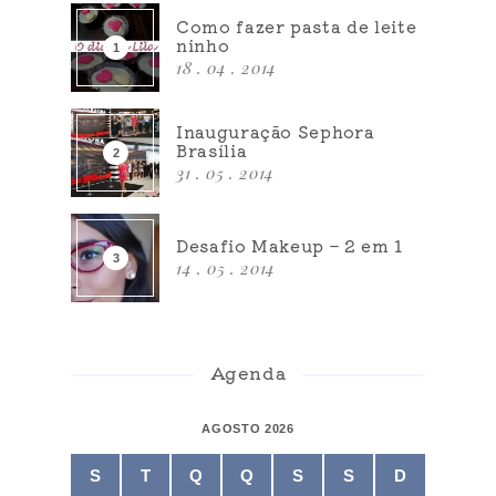
Como fazer pasta de leite
ninho
18 . 04 . 2014
Inauguração Sephora
Brasília
31 . 05 . 2014
Desafio Makeup – 2 em 1
14 . 05 . 2014
Agenda
AGOSTO 2026
S
T
Q
Q
S
S
D