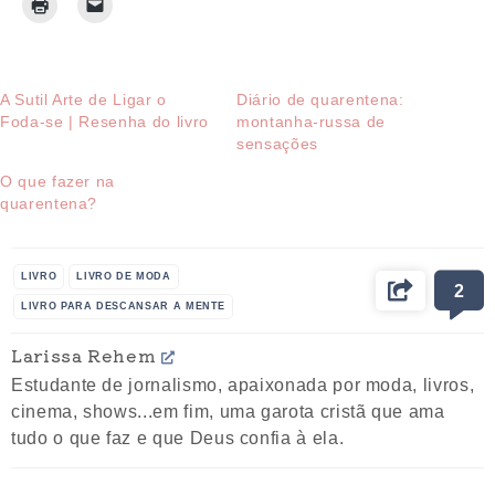
A Sutil Arte de Ligar o
Diário de quarentena:
Foda-se | Resenha do livro
montanha-russa de
sensações
O que fazer na
quarentena?
LIVRO
LIVRO DE MODA
2
LIVRO PARA DESCANSAR A MENTE
LIVRO SOBRE MODA
Larissa Rehem
LIVROS PARA LER NA QUARENTENA
Estudante de jornalismo, apaixonada por moda, livros,
RESENHA LITERÁRIA
cinema, shows...em fim, uma garota cristã que ama
tudo o que faz e que Deus confia à ela.