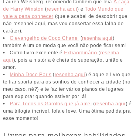
Lauren Weisberg, recomendo também que leia
À
caça
de Harry Winston
(
resenha aqui
) e
Todo Mundo que
vale a pena conhecer
(que e acabei de descobrir que
não resenhei aqui, mas vou consertar essa falha de
caráter).
O evangelho de Coco Chanel
(
resenha aqui
)
também é um de moda que você não pode ficar sem!
Outro livro excelente é
Extraordinário
(
resenha
aqui
), pois a história é cheia de superação, união e
amor.
Minha Doce Paris
(
resenha aqui
) é aquele livro que
te transporta para os sonhos de conhecer a cidade (no
meu caso, né?) e te faz ter vários planos de lugares
para explorar quando estiver por lá!
Para Todos os Garotos que já amei
(
resenha aqui
) é
uma trilogia incrível, fofa e leve. Uma ótima pedida pra
esse momento!
Livros para melhorar habilidades