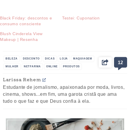
Black Friday: descontos e
Testei: Cuponation
consumo consciente
Blush Cinderela View
Makeup | Resenha
BELEZA
DESCONTO
DICAS
LOJA
MAQUIAGEM
12
MULHER
NETFARMA
ONLINE
PRODUTOS
Larissa Rehem
Estudante de jornalismo, apaixonada por moda, livros,
cinema, shows...em fim, uma garota cristã que ama
tudo o que faz e que Deus confia à ela.