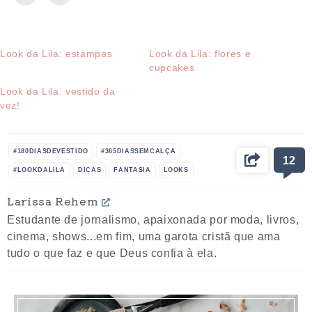
Look da Lila: estampas
Look da Lila: flores e
cupcakes
Look da Lila: vestido da
vez!
#180DIASDEVESTIDO
#365DIASSEMCALÇA
12
#LOOKDALILA
DICAS
FANTASIA
LOOKS
MELINDROSA
MULHER
ROUPAS
Larissa Rehem
Estudante de jornalismo, apaixonada por moda, livros,
cinema, shows...em fim, uma garota cristã que ama
tudo o que faz e que Deus confia à ela.