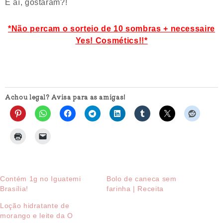
E aí, gostaram?!
*Não percam o sorteio de 10 sombras + necessaire
Yes! Cosmétics!!*
Achou legal? Avisa para as amigas!
Contém 1g no Iguatemi
Bolo de caneca sem
Brasília!
farinha | Receita
Loção hidratante de
morango e leite da O