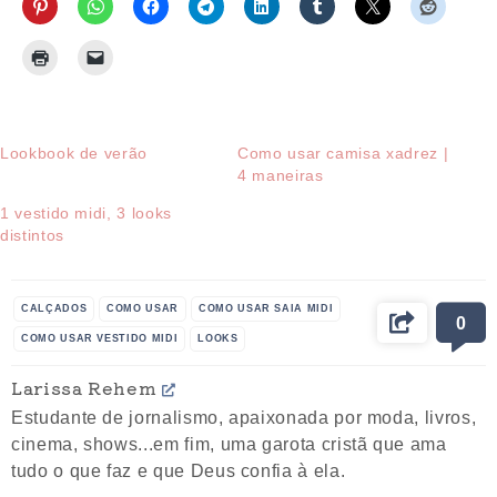
Lookbook de verão
Como usar camisa xadrez |
4 maneiras
1 vestido midi, 3 looks
distintos
CALÇADOS
COMO USAR
COMO USAR SAIA MIDI
0
COMO USAR VESTIDO MIDI
LOOKS
LOOKS PARA USAR NO VERÃO
MODA
Larissa Rehem
MODA FEMININA
SANDÁLIA
SHORT
Estudante de jornalismo, apaixonada por moda, livros,
VESTIDO MIDI
cinema, shows...em fim, uma garota cristã que ama
tudo o que faz e que Deus confia à ela.