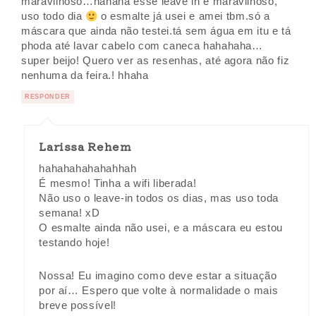
maravilhoso…hahaha esse leave in é maravilhoso,
uso todo dia
o esmalte já usei e amei tbm.só a
máscara que ainda não testei.tá sem água em itu e tá
phoda até lavar cabelo com caneca hahahaha…
super beijo! Quero ver as resenhas, até agora não fiz
nenhuma da feira.! hhaha
RESPONDER
Larissa Rehem
hahahahahahahhah
É mesmo! Tinha a wifi liberada!
Não uso o leave-in todos os dias, mas uso toda
semana! xD
O esmalte ainda não usei, e a máscara eu estou
testando hoje!
Nossa! Eu imagino como deve estar a situação
por aí… Espero que volte à normalidade o mais
breve possível!