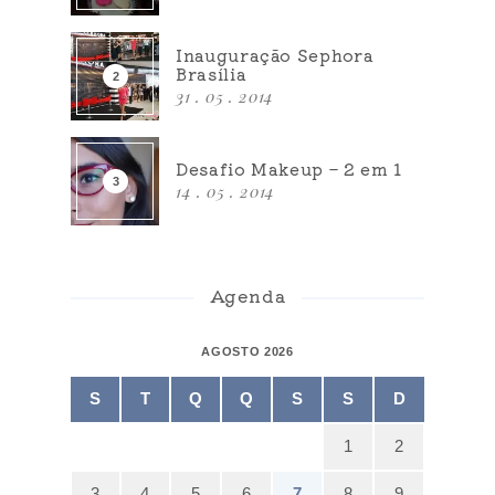
Inauguração Sephora
Brasília
31 . 05 . 2014
Desafio Makeup – 2 em 1
14 . 05 . 2014
Agenda
AGOSTO 2026
S
T
Q
Q
S
S
D
1
2
3
4
5
6
7
8
9