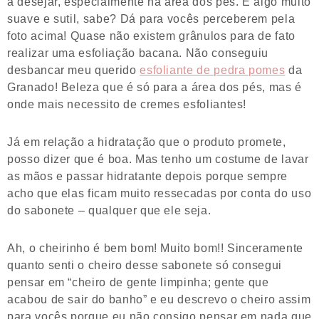
a desejar, especialmente na área dos pés. É algo muito
suave e sutil, sabe? Dá para vocês perceberem pela
foto acima! Quase não existem grânulos para de fato
realizar uma esfoliação bacana. Não conseguiu
desbancar meu querido
esfoliante de pedra pomes
da
Granado! Beleza que é só para a área dos pés, mas é
onde mais necessito de cremes esfoliantes!
Já em relação a hidratação que o produto promete,
posso dizer que é boa. Mas tenho um costume de lavar
as mãos e passar hidratante depois porque sempre
acho que elas ficam muito ressecadas por conta do uso
do sabonete – qualquer que ele seja.
Ah, o cheirinho é bem bom! Muito bom!! Sinceramente
quanto senti o cheiro desse sabonete só consegui
pensar em “cheiro de gente limpinha; gente que
acabou de sair do banho” e eu descrevo o cheiro assim
para vocês porque eu não consigo pensar em nada que