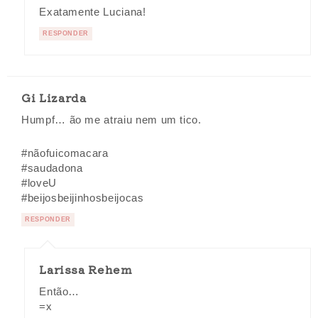
Exatamente Luciana!
RESPONDER
Gi Lizarda
Humpf… ão me atraiu nem um tico.
#nãofuicomacara
#saudadona
#loveU
#beijosbeijinhosbeijocas
RESPONDER
Larissa Rehem
Então…
=x