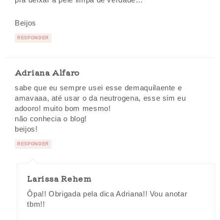
pra deixar a pele limpa de verdade…
Beijos
RESPONDER
Adriana Alfaro
sabe que eu sempre usei esse demaquilaente e
amavaaa, até usar o da neutrogena, esse sim eu
adooro! muito bom mesmo!
não conhecia o blog!
beijos!
RESPONDER
Larissa Rehem
Ôpa!! Obrigada pela dica Adriana!! Vou anotar
tbm!!