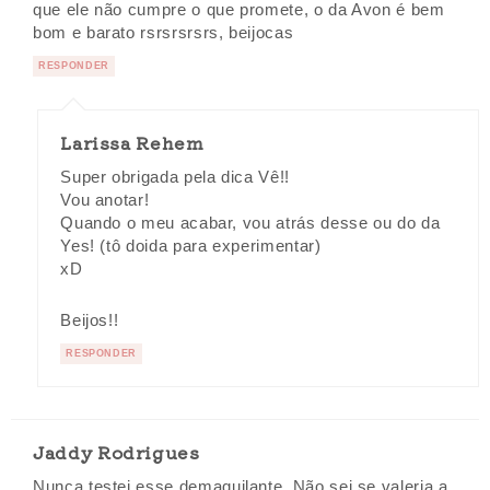
que ele não cumpre o que promete, o da Avon é bem
bom e barato rsrsrsrsrs, beijocas
RESPONDER
Larissa Rehem
Super obrigada pela dica Vê!!
Vou anotar!
Quando o meu acabar, vou atrás desse ou do da
Yes! (tô doida para experimentar)
xD
Beijos!!
RESPONDER
Jaddy Rodrigues
Nunca testei esse demaquilante. Não sei se valeria a