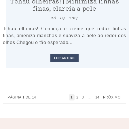
Tchau olheiras! | Minimiza linhas
finas, clareia a pele
26 . 09 . 2017
Tchau olheiras! Conheça o creme que reduz linhas
finas, ameniza manchas e suaviza a pele ao redor dos
olhos Chegou o tão esperado...
LER ARTIGO
PÁGINA 1 DE 14
1
2
3
...
14
PRÓXIMO