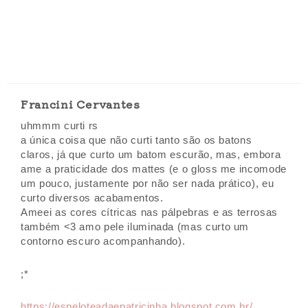
Francini Cervantes
uhmmm curti rs
a única coisa que não curti tanto são os batons
claros, já que curto um batom escurão, mas, embora
ame a praticidade dos mattes (e o gloss me incomode
um pouco, justamente por não ser nada prático), eu
curto diversos acabamentos.
Ameei as cores cítricas nas pálpebras e as terrosas
também <3 amo pele iluminada (mas curto um
contorno escuro acompanhando).
;*
https://espeloteadaepatricinha.blogspot.com.br/