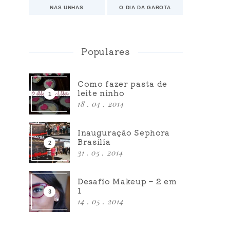
NAS UNHAS
O DIA DA GAROTA
Populares
Como fazer pasta de
leite ninho
18 . 04 . 2014
Inauguração Sephora
Brasília
31 . 05 . 2014
Desafio Makeup – 2 em
1
14 . 05 . 2014