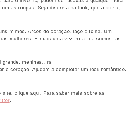
e para o inverno, podem ser usadas a qualquer hora
com as roupas. Seja discreta na look, que a bolsa,
uns mimos. Arcos de coração, laço e folha. Um
ias mulheres. E mais uma vez eu a Lila somos fãs
oi grande, meninas…rs
or e coração. Ajudam a completar um look romântico.
site, clique aqui. Para saber mais sobre as
itter
.