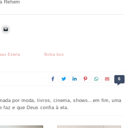
ssa Rehem
lsas Estela
Bolsa box
6
onada por moda, livros, cinema, shows...em fim, uma
e faz e que Deus confia à ela.