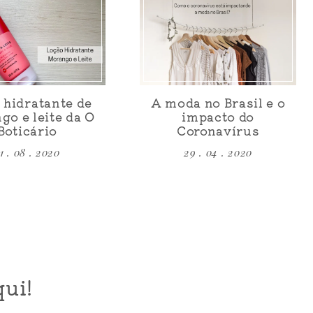
 hidratante de
A moda no Brasil e o
go e leite da O
impacto do
Boticário
Coronavírus
1 . 08 . 2020
29 . 04 . 2020
ui!