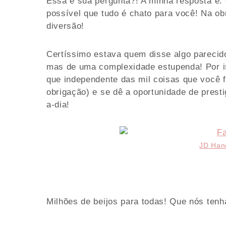
Essa é sua pergunta?! A minha resposta é: 
possível que tudo é chato para você! Na o
diversão!
Certíssimo estava quem disse algo parecido
mas de uma complexidade estupenda! Por iss
que independente das mil coisas que você f
obrigação) e se dê a oportunidade de presti
a-dia!
JD Han
Milhões de beijos para todas! Que nós tenh