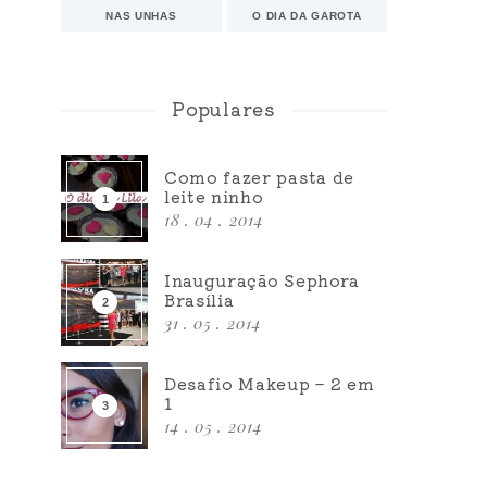
NAS UNHAS
O DIA DA GAROTA
Populares
Como fazer pasta de
leite ninho
18 . 04 . 2014
Inauguração Sephora
Brasília
31 . 05 . 2014
Desafio Makeup – 2 em
1
14 . 05 . 2014