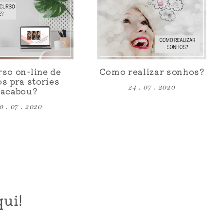
rso on-line de
Como realizar sonhos?
os pra stories
24 . 07 . 2020
acabou?
0 . 07 . 2020
ui!