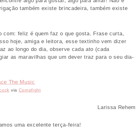
encontre algo para gostar, algo para amar! Não é
brigação também existe brincadeira, também existe
 com: feliz é quem faz o que gosta. Frase curta,
o hoje, amiga e leitora, esse textinho vem dizer
az ao longo do dia, observe cada ato (cada
giar as maravilhas que um dever traz para o seu dia-
cock
via
Compfight
Larissa Rehem
amos uma excelente terça-feira!