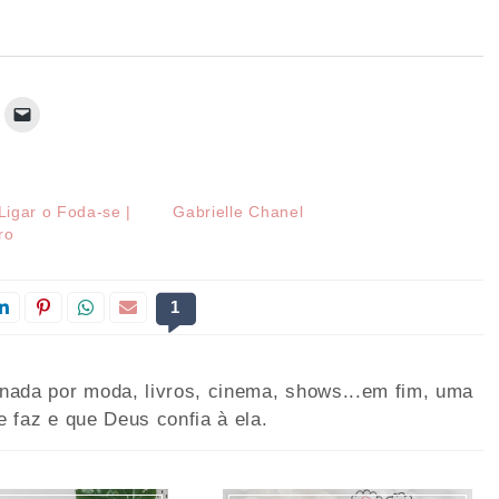
 Ligar o Foda-se |
Gabrielle Chanel
ro
1
onada por moda, livros, cinema, shows...em fim, uma
e faz e que Deus confia à ela.