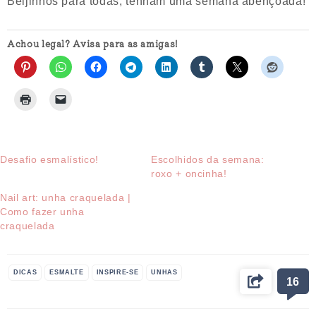
Beijinhos para todas, tenham uma semana abençoada!
Achou legal? Avisa para as amigas!
Desafio esmalístico!
Escolhidos da semana:
roxo + oncinha!
Nail art: unha craquelada |
Como fazer unha
craquelada
DICAS
ESMALTE
INSPIRE-SE
UNHAS
16