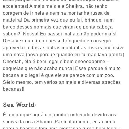
excelentes! A mais mais é a Sheikra, não tenho
coragem de ir nela e nem na montanha russa de
madeira! Da primeira vez que eu fui, brinquei num
barco desses normais que viram de ponta cabeça
sabem?! Nossa! Eu passei mal até não poder mais!
Desa vez eu não fui nesse brinquedo e consegui
aproveitar todas as outras montanhas russas, inclusive
uma nova (nova porque quando eu fui não tava pronta)
Cheetah, ela é bem legal e bem enoooooorme –
daquelas que não acaba nunca! Esse parque é muito
bacana e o legal é que ele se parece com um zoo.
Sério mesmo, tem vários animais e diversas atrações
bacanas!!
Sea World
:
É um parque aquático, muito conhecido devido aos
shows da orca Shamu. Particularmente, eu achei o
parque bonito e tem uma montanha russa bem legal –