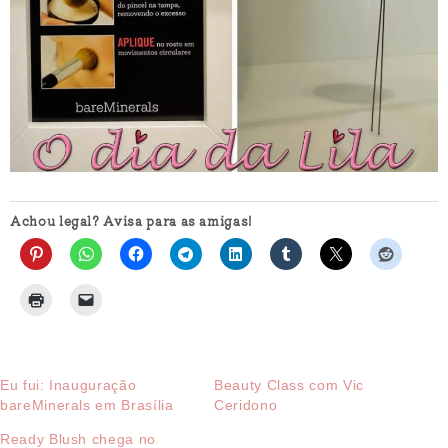
Achou legal? Avisa para as amigas!
Eu fui: Inauguração
Beauty Class com Vic
bareMinerals em Brasília
Ceridono
Ready Blush chega no