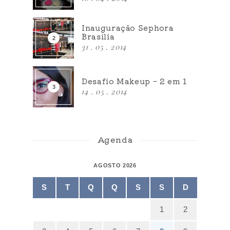
Inauguração Sephora
Brasília
31 . 05 . 2014
Desafio Makeup – 2 em 1
14 . 05 . 2014
Agenda
AGOSTO 2026
S
T
Q
Q
S
S
D
1
2